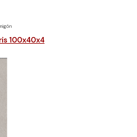
migón
ris 100x40x4