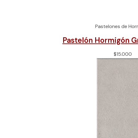
Pastelones de Hor
Pastelón Hormigón G
$
15.000